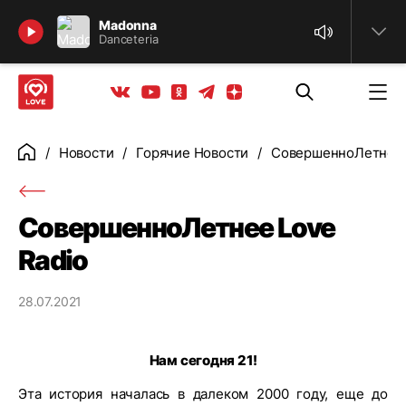
Найти
Madonna
Danceteria
Телеграм
Одноклассники
Яндекс дзен
Youtube
Вконтакте
Новости
Горячие Новости
СовершенноЛетнее 
Главная
СовершенноЛетнее Love
Radio
28.07.2021
Нам сегодня 21!
Эта история началась в далеком 2000 году, еще до