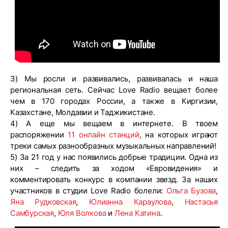
3) Мы росли и развивались, развивалась и наша
региональная сеть. Сейчас Love Radio вещает более
чем в 170 городах России, а также в Киргизии,
Казахстане, Молдавии и Таджикистане.
4) А еще мы вещаем в интернете. В твоем
распоряжении
11 онлайн станций
, на которых играют
треки самых разнообразных музыкальных направлений!
5) За 21 год у нас появились добрые традиции. Одна из
них – следить за ходом «Евровидения» и
комментировать конкурс в компании звезд. За наших
участников в студии Love Radio болели:
Ольга Бузова
,
Яна Рудковская
,
Юлианна Караулова
,
Настасья
Самбурская
,
Юля Волкова
и
Лена Катина
.