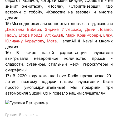
серого», «Шпион, который меня кинул», «Обещать - не
значит жениться», «После», «Стриптизерши», «До
встречи с тобой», «Красотка на взводе» и многие
другие.
15) Мы поддерживали концерты топовых звезд, включая
Джастина Бибера
,
Энрике Иглесиаса
,
Деми Ловато
,
Нюшу
,
Егора Крида
,
Artik&Asti
,
Мари Краймбрери
,
Елку
,
Юлианну Караулову
,
Мота
, HammAli & Navai и многих
других.
16) В эфире нашей радиостанции слушатели
выигрывали невероятное количество призов -
сладости, сувениры, стильный мерч, гироскутеры и
смартфоны!
17) В 2020 году команда Love Radio праздновала 20-
летие, поэтому подарки нашим слушателям были
просто умопомрачительные! Мы подарили три
автомобиля Suzuki! Ох и повезло нашим слушателям!
Гузелия Батыршина