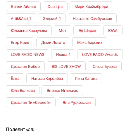
Билли Айлиш
Dua Lipa
Мари Краймбрери
Artik&Asti_1
Элджей_1
Настасья Самбурская
Юлианна Караулова
Мот
Эд Ширан
IOWA
Егор Крид
Деми Ловато
Макс Барских
LOVE RADIO NEWS
Нюша_1
LOVE RADIO Awards
Джастин Бибер
BIG LOVE SHOW
Ольга Бузова
Ёлка
Наташа Королёва
Лена Катина
Юля Волкова
Энрике Иглесиас
Джастин Тимберлейк
Яна Рудковская
Поделиться: