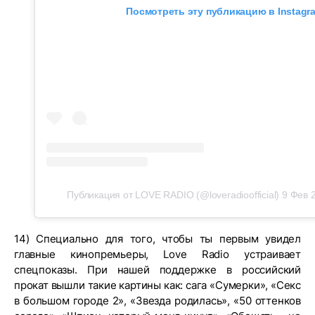
Посмотреть эту публикацию в Instagr
Публикация от LOVE RADIO (@loveradioofficial)
9 Фев 
14) Специально для того, чтобы ты первым увидел
главные кинопремьеры, Love Radio устраивает
спецпоказы. При нашей поддержке в российский
прокат вышли такие картины как: сага «Сумерки», «Секс
в большом городе 2», «Звезда родилась», «50 оттенков