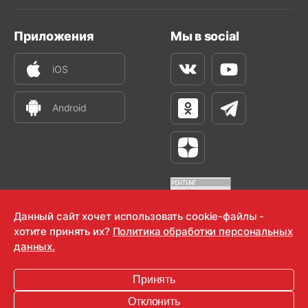
Приложения
Мы в social
iOS
Вконтакте
Youtube
Android
Одноклассники
Телеграм
Яндекс Дзен
Данный сайт хочет использовать cookie-файлы -
хотите принять их?
Политика обработки персональных
OOO "Радио-Любовь" 2000-2026
данных.
Krutoy Media
Принять
16+
Отклонить
Информация для правообладателей