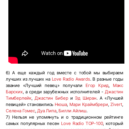
6) А еще каждый год вместе с тобой мы выбираем
лучших из лучших на
Love Radio Awards
. В разные годы
звание «Лучший певец» получали
Егор Крид
,
Макс
Барских
, а среди зарубежных исполнителей -
Джастин
Тимберлейк
,
Джастин Бибер
и
Эд Ширан
. А «Лучшей
певицей» становились
Нюша
,
Мари Краймбрери
,
Zivert
,
Селена Гомес
,
Дуа Липа
,
Билли Айлиш
.
7) Нельзя не упомянуть и о традиционном рейтинге
самых популярных песен
Love Radio TOP-100
, который