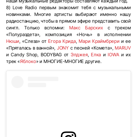
наши музыкальные редакторы составляют каждый год.
8) Love Radio первым знакомит тебя с музыкальными
новинками. Многие артисты выбирают именно нашу
радиостанцию, чтобы в прямом эфире представить свой
сингл. Только вспомни:
Макс Барских
с треком
«Полураздета», композиция «Ночь» в исполнении
Нюши
, «Слеза» от
Егора Крида
,
Мари Краймбрери
и ее
«Пряталась в ванной»,
JONY
с песней «Комета»,
MARUV
и Candy Shop, BODYBAG от
Элджея
,
Елка
и
IOWA
и их
трек «
Яблоко
» и МНОГИЕ-МНОГИЕ другие.