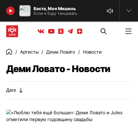
Найти
Баста, Моя Мишель
Если я буду танцевать
Телеграм
Одноклассники
Яндекс дзен
Youtube
Вконтакте
Артисты
Деми Ловато
Новости
Главная
Деми Ловато - Новости
Дате