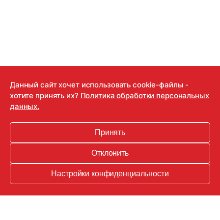
Данный сайт хочет использовать cookie-файлы -
22.03.2020
хотите принять их?
Политика обработки персональных
данных.
#IStayHomeFor: звезды на карантине
запустили флешмоб
Принять
Кто из знаменитостей призывает к самоизоляции.
Отклонить
Настройки конфиденциальности