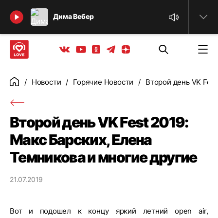
Найти
Дима Вебер
Телеграм
Одноклассники
Яндекс дзен
Youtube
Вконтакте
Новости
Горячие Новости
Второй день VK Fest
Главная
Второй день VK Fest 2019:
Макс Барских, Елена
Темникова и многие другие
21.07.2019
Вот и подошел к концу яркий летний open air,