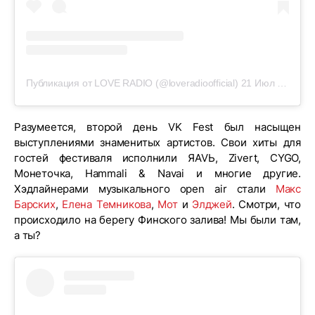
Публикация от LOVE RADIO (@loveradioofficial)
21 Июл 2019 в 6:41 PDT
Разумеется, второй день VK Fest был насыщен
выступлениями знаменитых артистов. Свои хиты для
гостей фестиваля исполнили ЯАVЬ, Zivert, CYGO,
Монеточка, Hammali & Navai и многие другие.
Хэдлайнерами музыкального open air стали
Макс
Барских
,
Елена Темникова
,
Мот
и
Элджей
. Смотри, что
происходило на берегу Финского залива! Мы были там,
а ты?