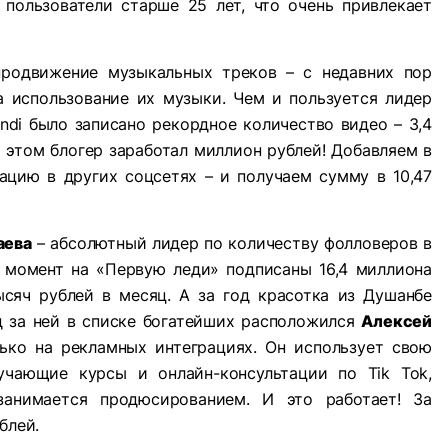
пользователи старше 25 лет, что очень привлекает
продвижение музыкальных треков – с недавних пор
а использование их музыки. Чем и пользуется лидер
endi было записано рекордное количество видео – 3,4
а этом блогер заработал миллион рублей! Добавляем в
ацию в других соцсетях – и получаем сумму в 10,47
аева
– абсолютный лидер по количеству фолловеров в
й момент на «Первую леди» подписаны 16,4 миллиона
ысяч рублей в месяц. А за год красотка из Душанбе
д за ней в списке богатейших расположился
Алексей
ько на рекламных интеграциях. Он использует свою
учающие курсы и онлайн-консультации по Tik Tok,
занимается продюсированием. И это работает! За
блей.