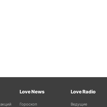
Love News
Love Radio
 акций
Гороскоп
Ведущие