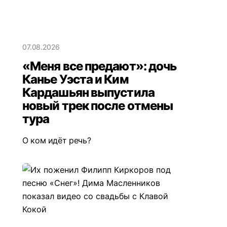
07.08.2026
«Меня все предают»: дочь
Канье Уэста и Ким
Кардашьян выпустила
новый трек после отмены
тура
О ком идёт речь?