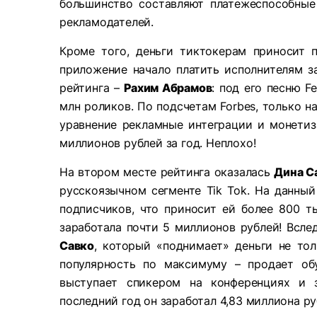
большинство составляют платежеспособные 
рекламодателей.
Кроме того, деньги тиктокерам приносит 
приложение начало платить исполнителям з
рейтинга –
Рахим Абрамов
: под его песню F
млн роликов. По подсчетам Forbes, только н
уравнение рекламные интеграции и монетиз
миллионов рублей за год. Неплохо!
На втором месте рейтинга оказалась
Дина С
русскоязычном сегменте Tik Tok. На данны
подписчиков, что приносит ей более 800 т
заработала почти 5 миллионов рублей! Всле
Савко
, который «поднимает» деньги не тол
популярность по максимуму – продает об
выступает спикером на конференциях и 
последний год он заработал 4,83 миллиона ру