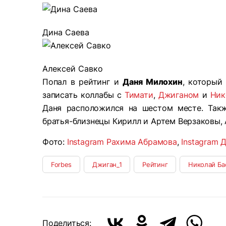
Дина Саева
Алексей Савко
Попал в рейтинг и
Даня Милохин
, который
записать коллабы с
Тимати
,
Джиганом
и
Ник
Даня расположился на шестом месте. Такж
братья-близнецы Кирилл и Артем Верзаковы, 
Фото:
Instagram Рахима Абрамова
,
Instagram 
Forbes
Джиган_1
Рейтинг
Николай Ба
Поделиться: