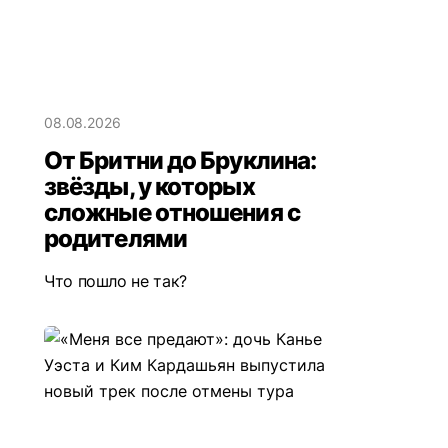
08.08.2026
От Бритни до Бруклина:
звёзды, у которых
сложные отношения с
родителями
Что пошло не так?