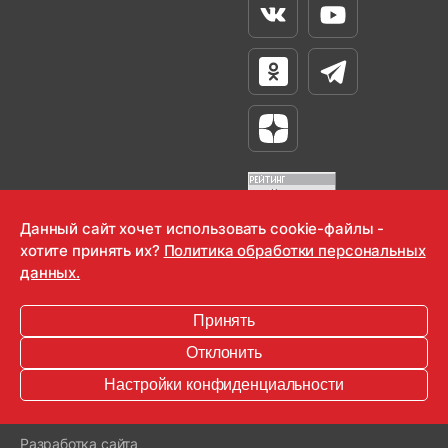
Вконтакте
Youtube
Одноклассники
Телеграм
Яндекс Дзен
Данный сайт хочет использовать cookie-файлы -
хотите принять их?
Политика обработки персональных
OOO "Радио-Любовь" 2000-2026
данных.
Krutoy Media
Принять
16+
Отклонить
Информация для правообладателей
Настройки конфиденциальности
Условия
Конфиденциальность
Разработка сайта