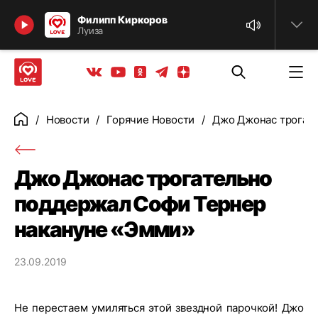
Найти
Филипп Киркоров
Луиза
Телеграм
Одноклассники
Яндекс дзен
Youtube
Вконтакте
Новости
Горячие Новости
Джо Джонас трогат
Главная
Джо Джонас трогательно
поддержал Софи Тернер
накануне «Эмми»
23.09.2019
Не перестаем умиляться этой звездной парочкой! Джо