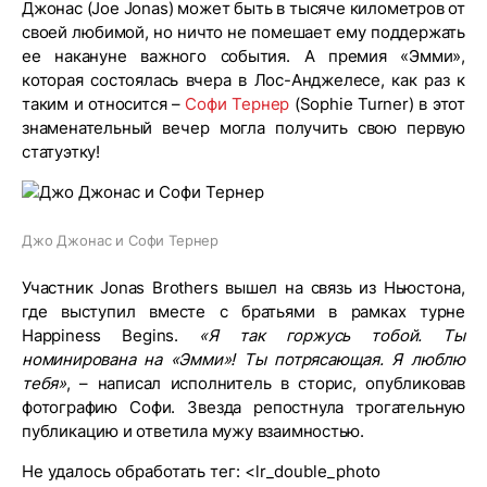
Джонас (Joe Jonas) может быть в тысяче километров от
своей любимой, но ничто не помешает ему поддержать
ее накануне важного события. А премия «Эмми»,
которая состоялась вчера в Лос-Анджелесе, как раз к
таким и относится –
Софи Тернер
(Sophie Turner) в этот
знаменательный вечер могла получить свою первую
статуэтку!
Джо Джонас и Софи Тернер
Участник Jonas Brothers вышел на связь из Ньюстона,
где выступил вместе с братьями в рамках турне
Happiness Begins.
«Я так горжусь тобой. Ты
номинирована на «Эмми»! Ты потрясающая. Я люблю
тебя»
, – написал исполнитель в сторис, опубликовав
фотографию Софи. Звезда репостнула трогательную
публикацию и ответила мужу взаимностью.
Не удалось обработать тег: <lr_double_photo