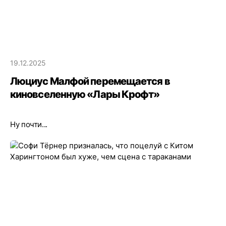
19.12.2025
Люциус Малфой перемещается в
киновселенную «Лары Крофт»
Ну почти...