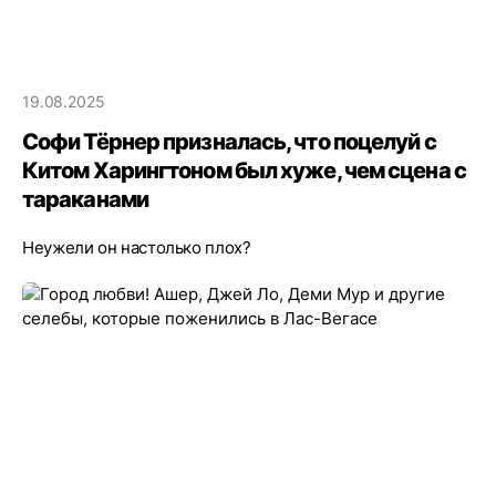
19.08.2025
Софи Тёрнер призналась, что поцелуй с
Китом Харингтоном был хуже, чем сцена с
тараканами
Неужели он настолько плох?