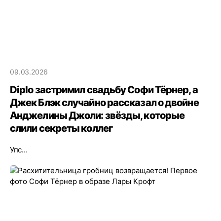
09.03.2026
Diplo застримил свадьбу Софи Тёрнер, а
Джек Блэк случайно рассказал о двойне
Анджелины Джоли: звёзды, которые
слили секреты коллег
Упс…