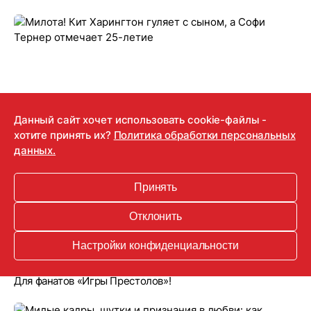
Данный сайт хочет использовать cookie-файлы -
хотите принять их?
Политика обработки персональных
данных.
Принять
22.02.2021
Отклонить
Милота! Кит Харингтон гуляет с сыном, а
Софи Тернер отмечает 25-летие
Настройки конфиденциальности
Для фанатов «Игры Престолов»!