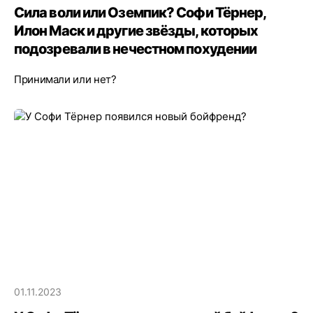
Сила воли или Оземпик? Софи Тёрнер,
Илон Маск и другие звёзды, которых
подозревали в нечестном похудении
Принимали или нет?
01.11.2023