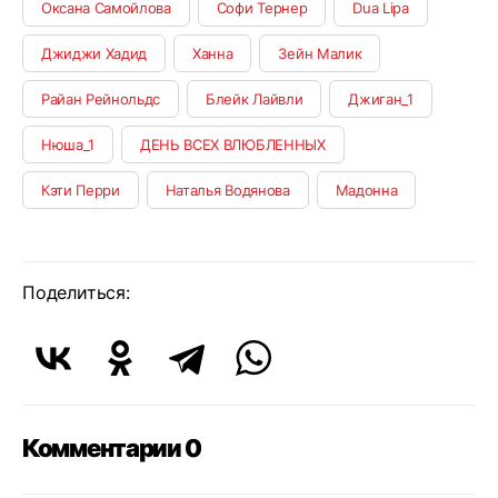
Оксана Самойлова
Софи Тернер
Dua Lipa
Джиджи Хадид
Ханна
Зейн Малик
Райан Рейнольдс
Блейк Лайвли
Джиган_1
Нюша_1
ДЕНЬ ВСЕХ ВЛЮБЛЕННЫХ
Кэти Перри
Наталья Водянова
Мадонна
Поделиться:
Комментарии 0