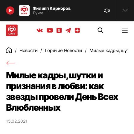
Найти
Филипп Киркоров
Луиза
Телеграм
Одноклассники
Яндекс дзен
Youtube
Вконтакте
Новости
Горячие Новости
Милые кадры, шутки
Главная
Милые кадры, шутки и
признания в любви: как
звезды провели День Всех
Влюбленных
15.02.2021