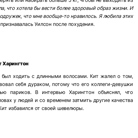
ерять или набирать больше 5 кг, чтобы не выходить из
ла, что хотела бы вести более здоровый образ жизни. И
подружек, что мне вообще-то нравилось. Я любила этих
– признавалась Уилсон после похудения.
т Харингтон
 был ходить с длинными волосами. Кит жалел о том,
твовал себя дураком, потому что его коллеги-девушки
ью париков. В интервью Харингтон объяснял, что
овах у людей и со временем затмить другие качества
Кит избавился от своей шевелюры.