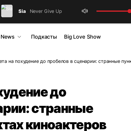
Sia
Never Give Up
 News
Подкасты
Big Love Show
ета на похудение до пробелов в сценарии: странные пун
худение до
арии: странные
ктах киноактеров