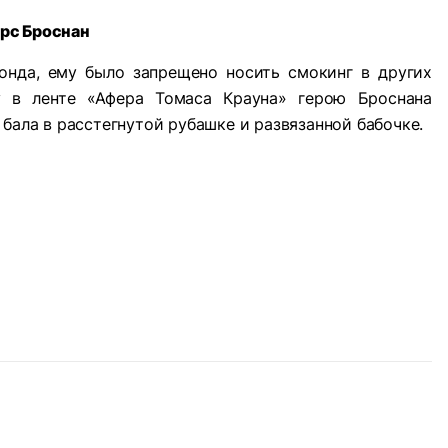
рс Броснан
онда, ему было запрещено носить смокинг в других
у в ленте «Афера Томаса Крауна» герою Броснана
бала в расстегнутой рубашке и развязанной бабочке.