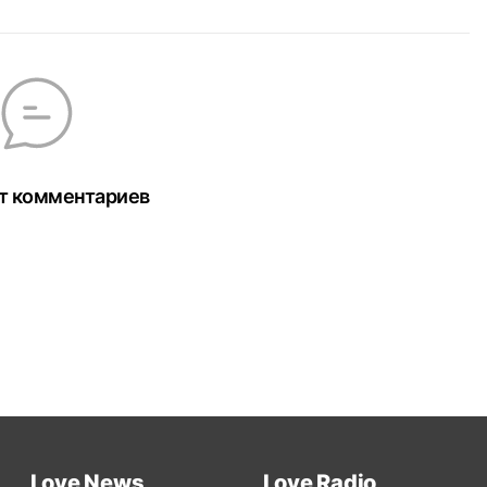
т комментариев
Love News
Love Radio