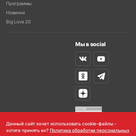
Программы
Новинки
Big Love 20
Мы в social
Вконтакте
Youtube
Одноклассники
Телеграм
Яндекс Дзен
Данный сайт хочет использовать cookie-файлы -
хотите принять их?
Политика обработки персональных
OOO "Радио-Любовь" 2000-2026