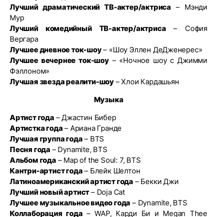
Лучший драматический ТВ-актер/актриса
– Мэнди
Мур
Лучший комедийный ТВ-актер/актриса
– София
Вергара
Лучшее дневное ток-шоу
– «Шоу Эллен ДеДженерес»
Лучшее вечернее ток-шоу
– «Ночное шоу с Джимми
Фэллоном»
Лучшая звезда реалити-шоу
– Хлои Кардашьян
Музыка
Артист года
– Джастин Бибер
Артистка года
– Ариана Гранде
Лучшая группа года
– BTS
Песня года
– Dynamite, BTS
Альбом года
– Map of the Soul: 7, BTS
Кантри-артист года
– Блейк Шелтон
Латиноамериканский артист года
– Бекки Джи
Лучший новый артист
– Doja Cat
Лучшее музыкальное видео года
– Dynamite, BTS
Коллаборация года
– WAP, Карди Би и Megan Thee