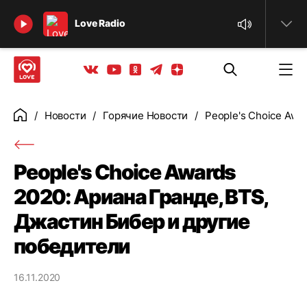
Найти
Love Radio
Телеграм
Одноклассники
Яндекс дзен
Youtube
Вконтакте
Новости
Горячие Новости
People's Choice Awa
Главная
People's Choice Awards
2020: Ариана Гранде, BTS,
Джастин Бибер и другие
победители
16.11.2020