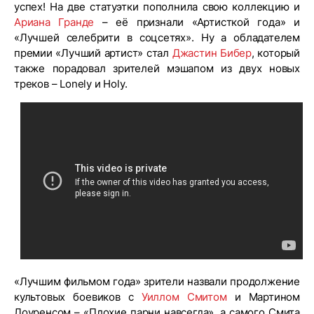
успех! На две статуэтки пополнила свою коллекцию и
Ариана Гранде
– её признали «Артисткой года» и
«Лучшей селебрити в соцсетях». Ну а обладателем
премии «Лучший артист» стал
Джастин Бибер
, который
также порадовал зрителей мэшапом из двух новых
треков – Lonely и Holy.
«Лучшим фильмом года» зрители назвали продолжение
культовых боевиков с
Уиллом Смитом
и Мартином
Лоуренсом – «Плохие парни навсегда», а самого Смита