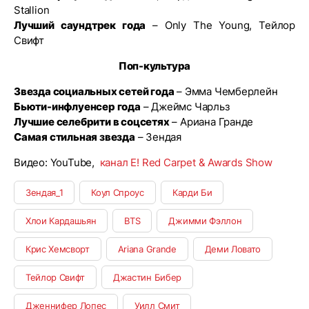
Stallion
Лучший саундтрек года
– Only The Young, Тейлор
Свифт
Поп-культура
Звезда социальных сетей года
– Эмма Чемберлейн
Бьюти-инфлуенсер года
– Джеймс Чарльз
Лучшие селебрити в соцсетях
– Ариана Гранде
Самая стильная звезда
– Зендая
Видео: YouTube,
канал E! Red Сarpet & Awards Show
Зендая_1
Коул Спроус
Карди Би
Хлои Кардашьян
BTS
Джимми Фэллон
Крис Хемсворт
Ariana Grande
Деми Ловато
Тейлор Свифт
Джастин Бибер
Дженнифер Лопес
Уилл Смит