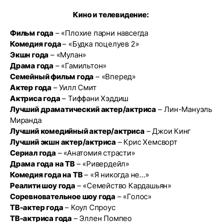
Кино и телевидение:
Фильм года
– «Плохие парни навсегда
Комедия года
– «Будка поцелуев 2»
Экшн года
– «Мулан»
Драма года
– «Гамильтон»
Семейный фильм года
– «Вперед»
Актер года
– Уилл Смит
Актриса года
– Тиффани Хэддиш
Лучший драматический актер/актриса
– Лин-Мануэль
Миранда
Лучший комедийный актер/актриса
– Джои Кинг
Лучший экшн актер/актриса
– Крис Хемсворт
Сериал года
– «Анатомия страсти»
Драма года на ТВ
– «Ривердейл»
Комедия года на ТВ
– «Я никогда не…»
Реалити шоу года
– «Семейство Кардашьян»
Соревновательное шоу года
– «Голос»
ТВ-актер года
– Коул Спроус
ТВ-актриса года
– Эллен Помпео