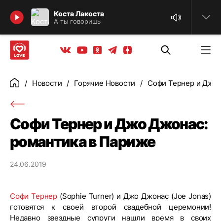
Найти
Коста Лакоста
А ты говоришь
Телеграм
Одноклассники
Яндекс дзен
Youtube
Вконтакте
Новости
Горячие Новости
Софи Тернер и Джо 
Главная
Софи Тернер и Джо Джонас:
романтика в Париже
24.06.2019
Софи Тернер
(Sophie Turner) и Джо Джонас (Joe Jonas)
готовятся к своей второй свадебной церемонии!
Недавно звездные супруги нашли время в своих