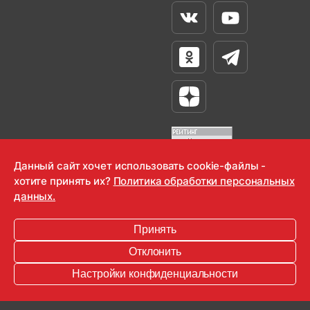
Вконтакте
Youtube
Одноклассники
Телеграм
Яндекс Дзен
Данный сайт хочет использовать cookie-файлы -
хотите принять их?
Политика обработки персональных
OOO "Радио-Любовь" 2000-2026
данных.
Krutoy Media
Принять
16+
Отклонить
Информация для правообладателей
Настройки конфиденциальности
Условия
Конфиденциальность