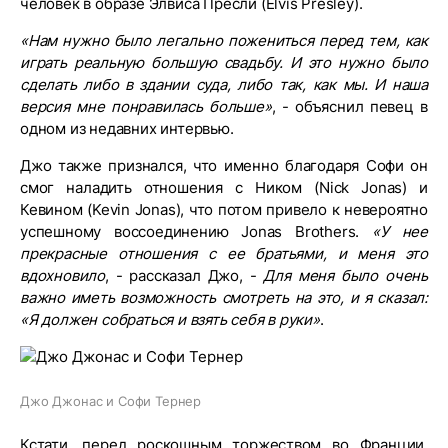
человек в образе Элвиса Пресли (Elvis Presley).
«Нам нужно было легально пожениться перед тем, как
играть реальную большую свадьбу. И это нужно было
сделать либо в здании суда, либо так, как мы. И наша
версия мне понравилась больше»
, - объяснил певец в
одном из недавних интервью.
Джо также признался, что именно благодаря Софи он
смог наладить отношения с Ником (Nick Jonas) и
Кевином (Kevin Jonas), что потом привело к невероятно
успешному воссоединению Jonas Brothers.
«У нее
прекрасные отношения с ее братьями, и меня это
вдохновило
, - рассказал Джо, -
Для меня было очень
важно иметь возможность смотреть на это, и я сказал:
«Я должен собраться и взять себя в руки»
.
Джо Джонас и Софи Тернер
Кстати, перед роскошным торжеством во Франции,