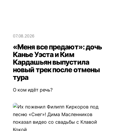
07.08.2026
«Меня все предают»: дочь
Канье Уэста и Ким
Кардашьян выпустила
новый трек после отмены
тура
О ком идёт речь?