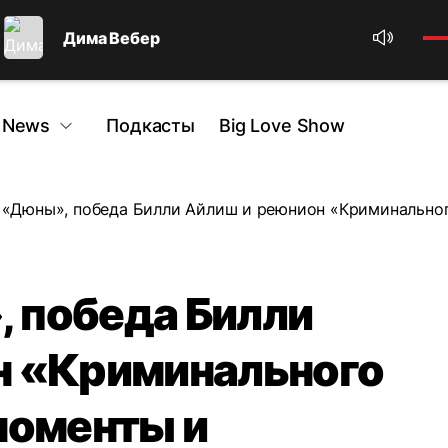
Дима Вебер
 News
Подкасты
Big Love Show
«Дюны», победа Билли Айлиш и реюнион «Криминальног
 победа Билли
н «Криминального
моменты и