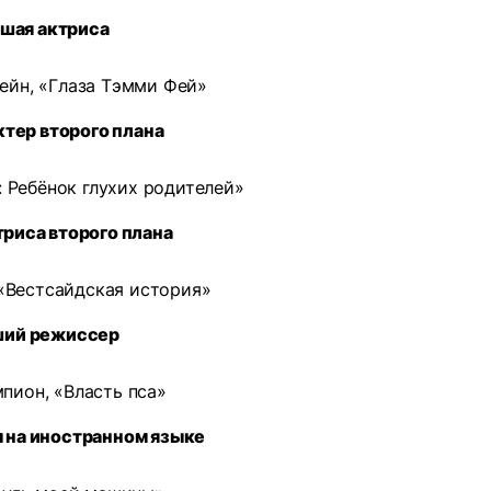
шая актриса
ейн, «Глаза Тэмми Фей»
тер второго плана
 Ребёнок глухих родителей»
риса второго плана
«Вестсайдская история»
ий режиссер
пион, «Власть пса»
 на иностранном языке