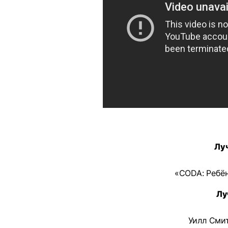
Лу
«CODA: Ребён
Лу
Уилл Смит