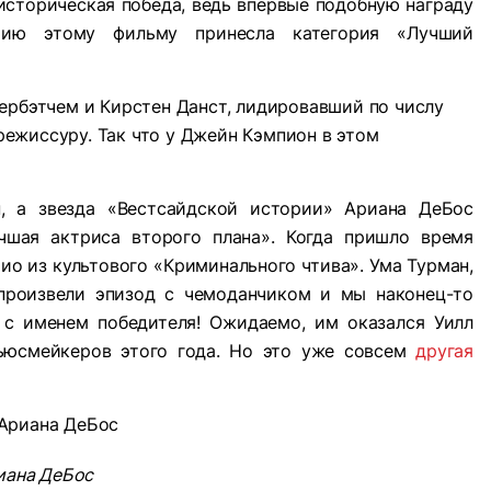
историческая победа, ведь впервые подобную награду
мию этому фильму принесла категория «Лучший
ербэтчем и Кирстен Данст, лидировавший по числу
 режиссуру. Так что у Джейн Кэмпион в этом
, а звезда «Вестсайдской истории» Ариана ДеБос
чшая актриса второго плана». Когда пришло время
рио из культового «Криминального чтива». Ума Турман,
произвели эпизод с чемоданчиком и мы наконец-то
т с именем победителя! Ожидаемо, им оказался Уилл
ньюсмейкеров этого года. Но это уже совсем
другая
риана ДеБос