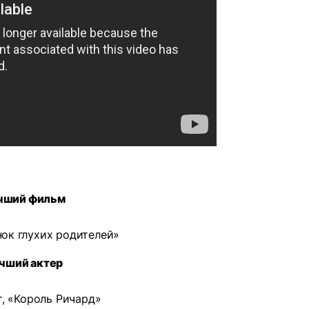
чший фильм
ок глухих родителей»
чший актер
, «Король Ричард»