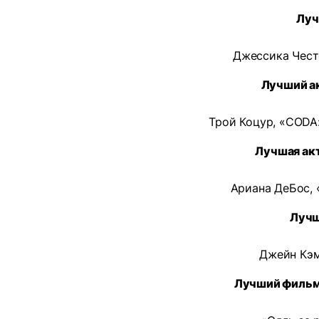
Луч
Джессика Чест
Лучший ак
Трой Коцур, «CODA:
Лучшая акт
Ариана ДеБос, 
Лучш
Джейн Кэм
Лучший фильм