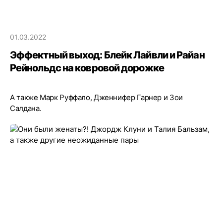
01.03.2022
Эффектный выход: Блейк Лайвли и Райан
Рейнольдс на ковровой дорожке
А также Марк Руффало, Дженнифер Гарнер и Зои
Салдана.