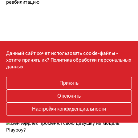
Данный сайт хочет использовать cookie-файлы -
хотите принять их?
Политика обработки персональных
данных.
24.08.2018
Дженнифер Гарнер заставила Бена
Принять
Аффлека пройти реабилитацию
Отклонить
Настройки конфиденциальности
Актриса не смогла бросить экс-супруга в беде.