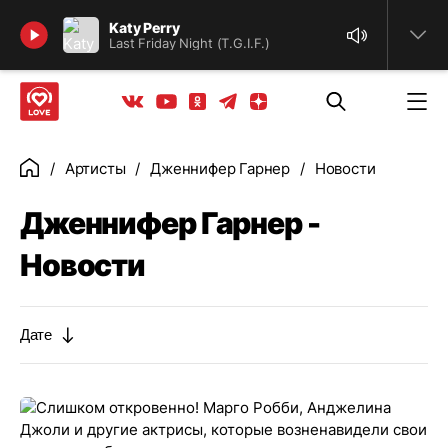
Найти
Katy Perry
Last Friday Night (T.G.I.F.)
Телеграм
Одноклассники
Яндекс дзен
Youtube
Вконтакте
Артисты
Дженнифер Гарнер
Новости
Главная
Дженнифер Гарнер -
Новости
Дате