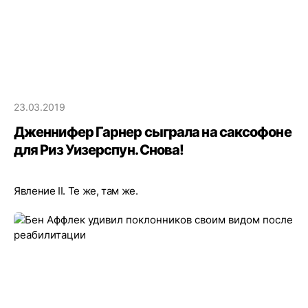
23.03.2019
Дженнифер Гарнер сыграла на саксофоне
для Риз Уизерспун. Снова!
Явление II. Те же, там же.