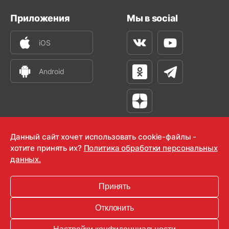
Приложения
Мы в social
iOS
Вконтакте
Youtube
Android
Одноклассники
Телеграм
Яндекс Дзен
Данный сайт хочет использовать cookie-файлы -
хотите принять их?
Политика обработки персональных
данных.
OOO "Радио-Любовь" 2000-2026
Krutoy Media
Принять
16+
Отклонить
Информация для правообладателей