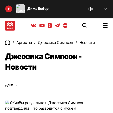
Найти
Дима Вебер
Телеграм
Одноклассники
Яндекс дзен
Youtube
Вконтакте
Артисты
Джессика Симпсон
Новости
Главная
Джессика Симпсон -
Новости
Дате