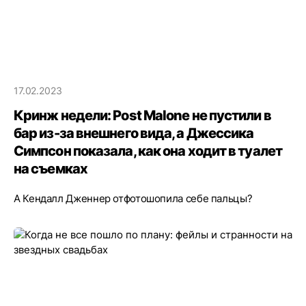
17.02.2023
Кринж недели: Post Malone не пустили в
бар из-за внешнего вида, а Джессика
Симпсон показала, как она ходит в туалет
на съемках
А Кендалл Дженнер отфотошопила себе пальцы?