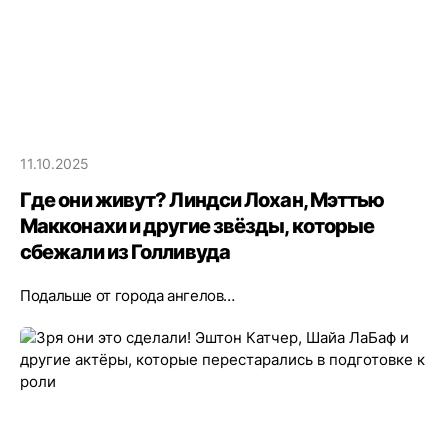
11.10.2025
Где они живут? Линдси Лохан, Мэттью
Макконахи и другие звёзды, которые
сбежали из Голливуда
Подальше от города ангелов…