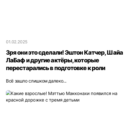
01.02.2025
Зря они это сделали! Эштон Катчер, Шайа
ЛаБаф и другие актёры, которые
перестарались в подготовке к роли
Всё зашло слишком далеко...