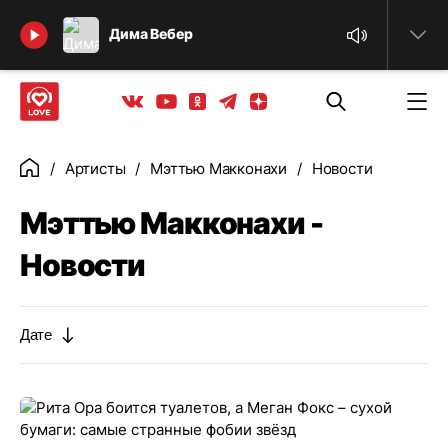
Найти
Дима Вебер
Телеграм
Одноклассники
Яндекс дзен
Youtube
Вконтакте
Артисты
Мэттью Макконахи
Новости
Главная
Мэттью Макконахи -
Новости
Дате