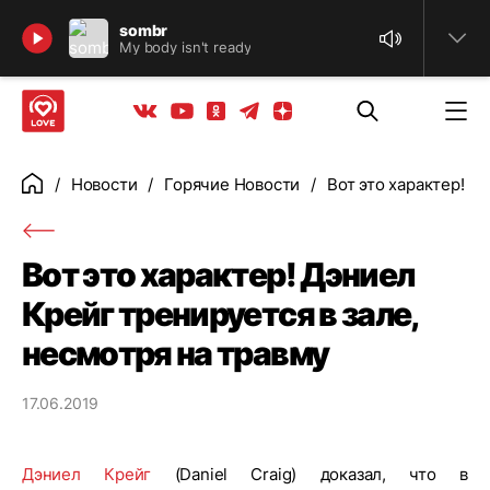
Найти
sombr
My body isn't ready
Телеграм
Одноклассники
Яндекс дзен
Youtube
Вконтакте
Новости
Горячие Новости
Вот это характер! Д
Главная
Вот это характер! Дэниел
Крейг тренируется в зале,
несмотря на травму
17.06.2019
Дэниел Крейг
(Daniel Craig) доказал, что в