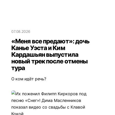
07.08.2026
«Меня все предают»: дочь
Канье Уэста и Ким
Кардашьян выпустила
новый трек после отмены
тура
О ком идёт речь?