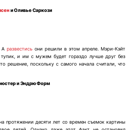
лсен
и Оливье Саркози
. А
развестись
они решили в этом апреле. Мэри-Кэйт
 тупик, и им с мужем будет гораздо лучше друг без
о решение, поскольку с самого начала считали, что
рюстер и Эндрю Форм
на протяжении десяти лет со времен съемок картины
 двое детей. Однако даже этот факт не остановил