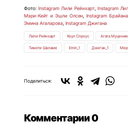
Фото:
Instagram Лили Рейнхарт
,
Instagram Ли
Мэри-Кейт и Эшли Олсен
,
Instagram Брайан
Эмина Агаларова
,
Instagram Джигана
Лили Рейнхарт
Коул Спроус
Агата Муцение
Тимоти Шаламе
Emin_1
Джиган_1
Мер
Поделиться:
Комментарии 0