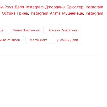
ли-Роуз Депп
,
Instagram Джорданы Брюстер
,
Instagram
а Остина Грина
,
Instagram Агата Муцениеце
,
Instagram
це
Павел Прилучный
Оксана Самойлова
и-Кейт Олсен
Меган Фокс
Джонни Депп