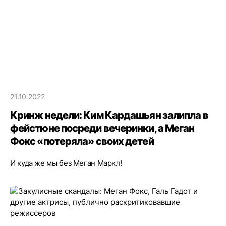
21.10.2022
Кринж недели: Ким Кардашьян залипла в
фейстюне посреди вечеринки, а Меган
Фокс «потеряла» своих детей
И куда же мы без Меган Маркл!