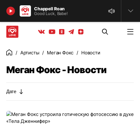
Найти
Chappell Roan
Good Luck, Babe!
Телеграм
Одноклассники
Яндекс дзен
Youtube
Вконтакте
Артисты
Меган Фокс
Новости
Главная
Меган Фокс - Новости
Дате