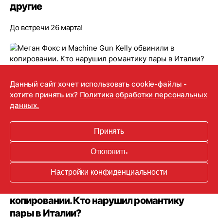
другие
До встречи 26 марта!
Данный сайт хочет использовать cookie-файлы -
хотите принять их?
Политика обработки персональных
данных.
Принять
Отклонить
21.01.2022
Настройки конфиденциальности
Меган Фокс и Machine Gun Kelly обвинили в
копировании. Кто нарушил романтику
пары в Италии?