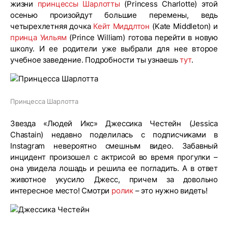
жизни
принцессы Шарлотты
(Princess Charlotte) этой
осенью произойдут большие перемены, ведь
четырехлетняя дочка
Кейт Миддлтон
(Kate Middleton) и
принца Уильям
(Prince William) готова перейти в новую
школу. И ее родители уже выбрали для нее второе
учебное заведение. Подробности ты узнаешь
тут
.
Принцесса Шарлотта
Звезда «Людей Икс» Джессика Честейн (Jessica
Chastain) недавно поделилась с подписчиками в
Instagram невероятно смешным видео. Забавный
инцидент произошел с актрисой во время прогулки –
она увидела лошадь и решила ее погладить. А в ответ
животное укусило Джесс, причем за довольно
интересное место! Смотри
ролик
– это нужно видеть!