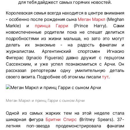
для тебя дайджест самых горячих новостей.
Королевская семья всегда находится в центре внимания
- особенно после рождения сына
Меган Маркл
(Meghan
Markle) и
принца Гарри
(Prince Harry). Сами
новоиспеченные родители пока не спешат делиться
подробностями из жизни малыша, но зато это могут
делать их знакомые - на радость фанатам и
журналистам. Аргентинский спортсмен Игнасио
Фигерас (Ignacio Figueras) давно дружит с герцогом
Сассекским, и уже успел познакомиться с Арчи. Он
рассказал репортерам одну умилительную деталь
своего визита. Подробнее об этом мы писали
тут
.
Меган Маркл и принц Гарри с сыном Арчи
Одной из самых жарких тем на этой неделе стала
шикарная фигура
Бритни Спирс
(Britney Spears). 37-
летняя поп-звезда продемонстрировала фанатам