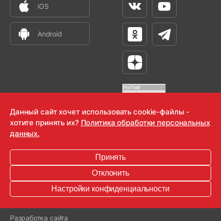
iOS
Вконтакте
Youtube
Android
Одноклассники
Телеграм
Яндекс Дзен
Данный сайт хочет использовать cookie-файлы -
хотите принять их?
Политика обработки персональных
OOO "Радио-Любовь" 2000-2026
данных.
Krutoy Media
Принять
16+
Отклонить
Информация для правообладателей
Настройки конфиденциальности
Условия
Конфиденциальность
Разработка сайта