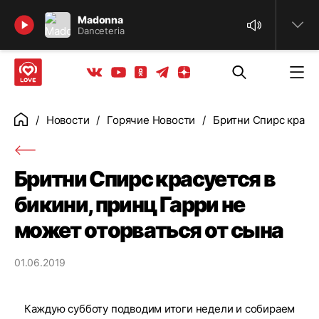
Найти
Madonna
Danceteria
Телеграм
Одноклассники
Яндекс дзен
Youtube
Вконтакте
Новости
Горячие Новости
Бритни Спирс красуе
Главная
Бритни Спирс красуется в
бикини, принц Гарри не
может оторваться от сына
01.06.2019
Каждую субботу подводим итоги недели и собираем