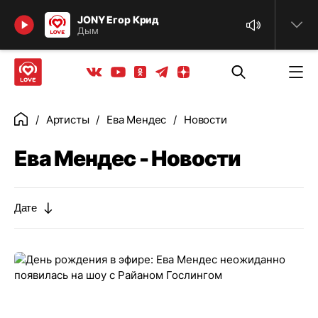
Найти
JONY Егор Крид
Дым
Телеграм
Одноклассники
Яндекс дзен
Youtube
Вконтакте
Артисты
Ева Мендес
Новости
Главная
Ева Мендес - Новости
Дате