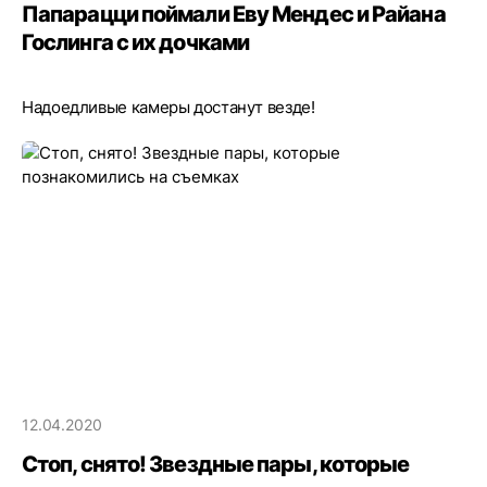
Папарацци поймали Еву Мендес и Райана
Гослинга с их дочками
Надоедливые камеры достанут везде!
12.04.2020
Стоп, снято! Звездные пары, которые