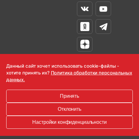
Вконтакте
Youtube
Одноклассники
Телеграм
Яндекс Дзен
Данный сайт хочет использовать cookie-файлы -
хотите принять их?
Политика обработки персональных
данных.
OOO "Радио-Любовь" 2000-2026
Krutoy Media
Принять
16+
Отклонить
Информация для правообладателей
Настройки конфиденциальности
Условия
Конфиденциальность