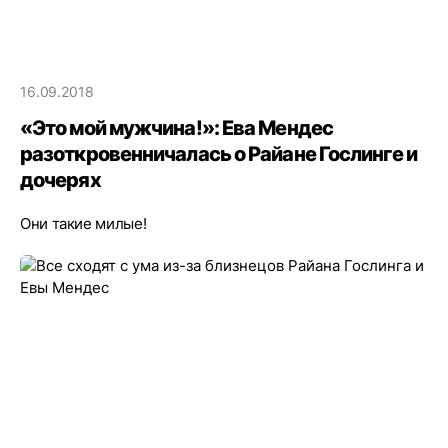
16.09.2018
«Это мой мужчина!»: Ева Мендес
разоткровенничалась о Райане Гослинге и
дочерях
Они такие милые!