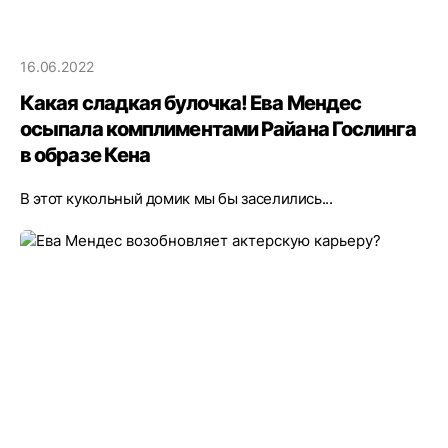
16.06.2022
Какая сладкая булочка! Ева Мендес
осыпала комплиментами Райана Гослинга
в образе Кена
В этот кукольный домик мы бы заселились...