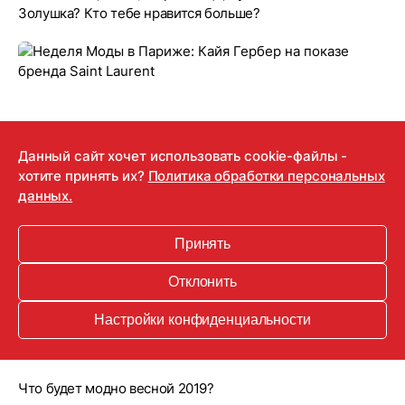
Золушка? Кто тебе нравится больше?
Данный сайт хочет использовать cookie-файлы -
хотите принять их?
Политика обработки персональных
данных.
Принять
26.09.2018
Отклонить
Неделя Моды в Париже: Кайя Гербер на
Настройки конфиденциальности
показе бренда Saint Laurent
Что будет модно весной 2019?