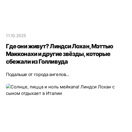
11.10.2025
Где они живут? Линдси Лохан, Мэттью
Макконахи и другие звёзды, которые
сбежали из Голливуда
Подальше от города ангелов…