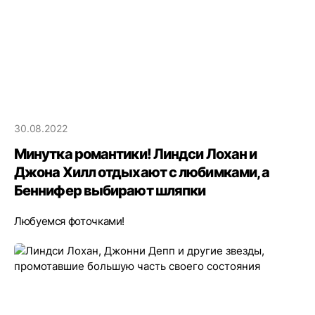
30.08.2022
Минутка романтики! Линдси Лохан и
Джона Хилл отдыхают с любимками, а
Беннифер выбирают шляпки
Любуемся фоточками!