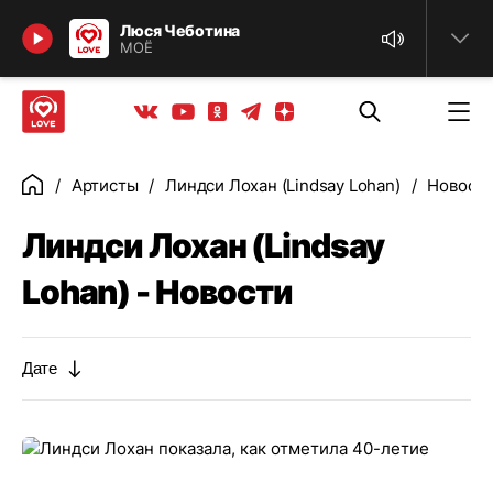
Найти
Люся Чеботина
МОЁ
Телеграм
Одноклассники
Яндекс дзен
Youtube
Вконтакте
Артисты
Линдси Лохан (Lindsay Lohan)
Новост
Главная
Линдси Лохан (Lindsay
Lohan) - Новости
Дате