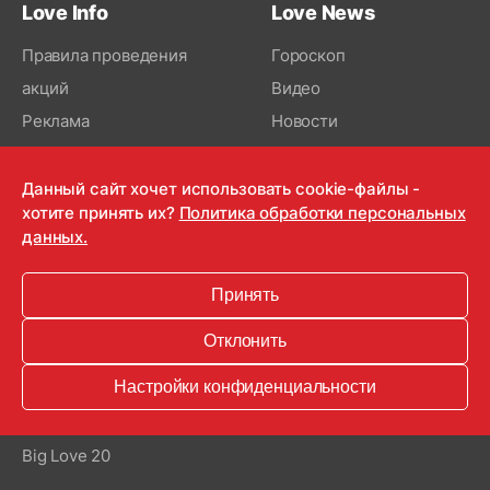
Love Info
Love News
Правила проведения
Гороскоп
акций
Видео
Реклама
Новости
Региональные новости
Регионы
Данный сайт хочет использовать cookie-файлы -
хотите принять их?
Политика обработки персональных
Вакансии
данных.
Контакты
Принять
Love Radio
Отклонить
Ведущие
Настройки конфиденциальности
Программы
Новинки
Big Love 20