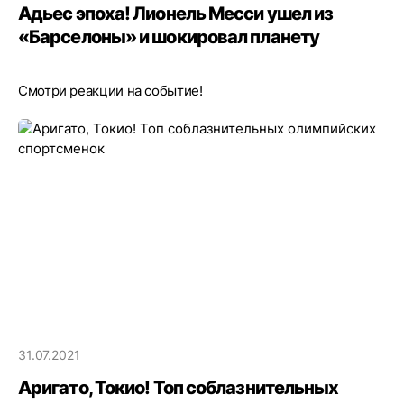
Адьес эпоха! Лионель Месси ушел из
«Барселоны» и шокировал планету
Смотри реакции на событие!
31.07.2021
Аригато, Токио! Топ соблазнительных