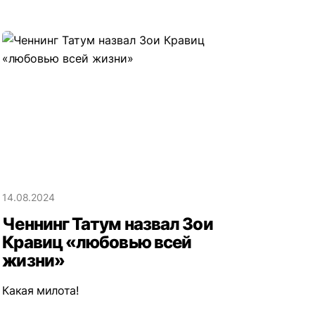
14.08.2024
Ченнинг Татум назвал Зои
Кравиц «любовью всей
жизни»
Какая милота!