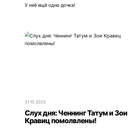
У неё ещё одна дочка!
31.10.2023
Слух дня: Ченнинг Татум и Зои
Кравиц помолвлены!