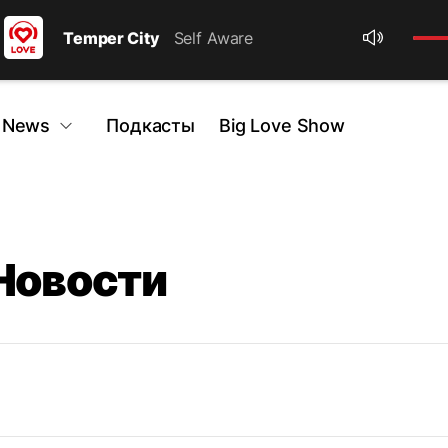
Temper City
Self Aware
 News
Подкасты
Big Love Show
 Новости